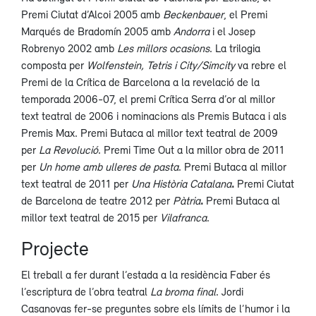
Premi Ciutat d’Alcoi 2005 amb
Beckenbauer
, el Premi
Marqués de Bradomín 2005 amb
Andorra
i el Josep
Robrenyo 2002 amb
Les millors ocasions
. La trilogia
composta per
Wolfenstein, Tetris i City/Simcity
va rebre el
Premi de la Crítica de Barcelona a la revelació de la
temporada 2006-07, el premi Crítica Serra d’or al millor
text teatral de 2006 i nominacions als Premis Butaca i als
Premis Max. Premi Butaca al millor text teatral de 2009
per
La Revolució
. Premi Time Out a la millor obra de 2011
per
Un home amb ulleres de pasta
. Premi Butaca al millor
text teatral de 2011 per
Una Història Catalana
.
Premi Ciutat
de Barcelona de teatre 2012 per
Pàtria
.
Premi Butaca al
millor text teatral de 2015 per
Vilafranca
.
Projecte
El treball a fer durant l’estada a la residència Faber és
l’escriptura de l’obra teatral
La broma final
. Jordi
Casanovas fer-se preguntes sobre els límits de l’humor i la