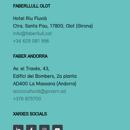
FABERLLULL OLOT
Hotel Riu Fluvià
Ctra. Santa Pau, 17800, Olot (Girona)
info@faberllull.cat
+34 629 081 996
FABER ANDORRA
Av. el Través, 43,
Edifici del Bombers, 2a planta
AD400 La Massana (Andorra)
acciocultural@govern.ad
+376 875700
XARXES SOCIALS