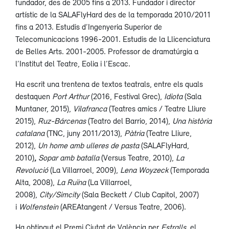
fundador, des de 2005 fins a 2013. Fundador i director
artístic de la SALAFlyHard des de la temporada 2010/2011
fins a 2013. Estudis d’Ingenyeria Superior de
Telecomunicacions 1996-2001. Estudis de la Llicenciatura
de Belles Arts. 2001-2005. Professor de dramatúrgia a
l’Institut del Teatre, Eolia i l’Escac.
Ha escrit una trentena de textos teatrals, entre els quals
destaquen
Port Arthur
(2016, Festival Grec),
Idiota
(Sala
Muntaner, 2015),
Vilafranca
(Teatres amics / Teatre Lliure
2015),
Ruz-Bárcenas
(Teatro del Barrio, 2014),
Una història
catalana
(TNC, juny 2011/2013),
Pàtria
(Teatre Lliure,
2012),
Un home amb ulleres de pasta
(SALAFlyHard,
2010)
,
Sopar amb batalla
(Versus Teatre, 2010),
La
Revolució
(La Villarroel, 2009),
Lena Woyzeck
(Temporada
Alta, 2008),
La Ruïna
(La Villarroel,
2008),
City/Simcity
(Sala Beckett / Club Capitol, 2007)
i
Wolfenstein
(AREAtangent / Versus Teatre, 2006).
Ha obtingut el Premi Ciutat de València per
Estralls
, el