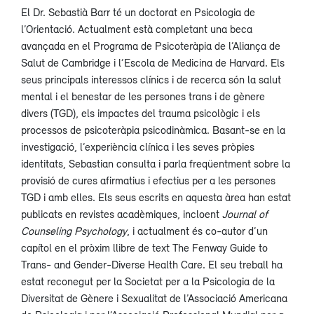
El Dr. Sebastià Barr té un doctorat en Psicologia de
l’Orientació. Actualment està completant una beca
avançada en el Programa de Psicoteràpia de l’Aliança de
Salut de Cambridge i l’Escola de Medicina de Harvard. Els
seus principals interessos clínics i de recerca són la salut
mental i el benestar de les persones trans i de gènere
divers (TGD), els impactes del trauma psicològic i els
processos de psicoteràpia psicodinàmica. Basant-se en la
investigació, l’experiència clínica i les seves pròpies
identitats, Sebastian consulta i parla freqüentment sobre la
provisió de cures afirmatius i efectius per a les persones
TGD i amb elles. Els seus escrits en aquesta àrea han estat
publicats en revistes acadèmiques, incloent
Journal of
Counseling Psychology
, i actualment és co-autor d’un
capítol en el pròxim llibre de text The Fenway Guide to
Trans- and Gender-Diverse Health Care. El seu treball ha
estat reconegut per la Societat per a la Psicologia de la
Diversitat de Gènere i Sexualitat de l’Associació Americana