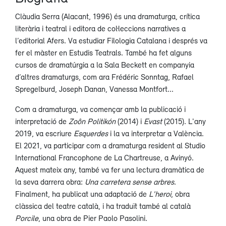
Clàudia Serra (Alacant, 1996) és una dramaturga, crítica
literària i teatral i editora de col·leccions narratives a
l’editorial Afers. Va estudiar Filologia Catalana i després va
fer el màster en Estudis Teatrals. També ha fet alguns
cursos de dramatúrgia a la Sala Beckett en companyia
d’altres dramaturgs, com ara Frédéric Sonntag, Rafael
Spregelburd, Joseph Danan, Vanessa Montfort...
Com a dramaturga, va començar amb la publicació i
interpretació de
Zoôn Politikón
(2014) i
Evast
(2015). L'any
2019, va escriure
Esquerdes
i la va interpretar a València.
El 2021, va participar com a dramaturga resident al Studio
International Francophone de La Chartreuse, a Avinyó.
Aquest mateix any, també va fer una lectura dramàtica de
la seva darrera obra:
Una carretera sense arbres
.
Finalment, ha publicat una adaptació de
L'heroi
, obra
clàssica del teatre català, i ha traduït també al català
Porcile
, una obra de Pier Paolo Pasolini.