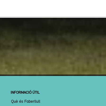
INFORMACIÓ ÚTIL
Què és Faberllull