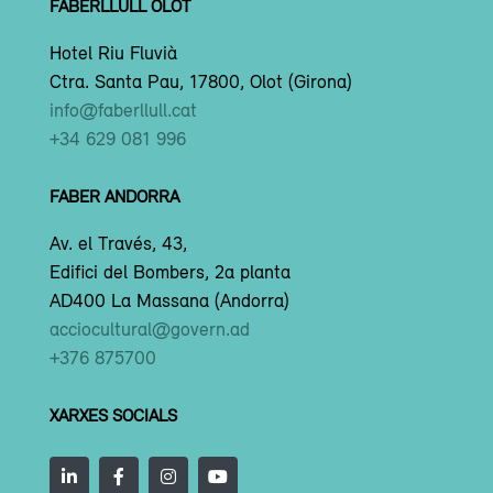
FABERLLULL OLOT
Hotel Riu Fluvià
Ctra. Santa Pau, 17800, Olot (Girona)
info@faberllull.cat
+34 629 081 996
FABER ANDORRA
Av. el Través, 43,
Edifici del Bombers, 2a planta
AD400 La Massana (Andorra)
acciocultural@govern.ad
+376 875700
XARXES SOCIALS