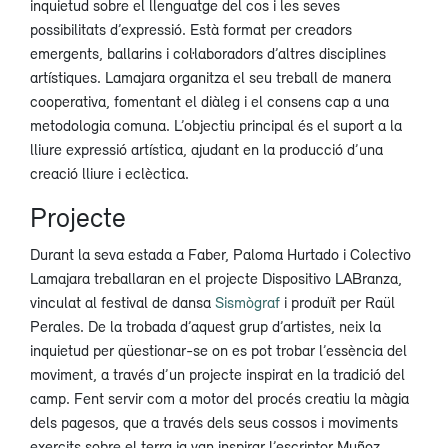
inquietud sobre el llenguatge del cos i les seves
possibilitats d’expressió. Està format per creadors
emergents, ballarins i col·laboradors d’altres disciplines
artístiques. Lamajara organitza el seu treball de manera
cooperativa, fomentant el diàleg i el consens cap a una
metodologia comuna. L’objectiu principal és el suport a la
lliure expressió artística, ajudant en la producció d’una
creació lliure i eclèctica.
Projecte
Durant la seva estada a Faber, Paloma Hurtado i Colectivo
Lamajara treballaran en el projecte Dispositivo LABranza,
vinculat al festival de dansa
Sismògraf
i produït per Raül
Perales. De la trobada d’aquest grup d’artistes, neix la
inquietud per qüestionar-se on es pot trobar l’essència del
moviment, a través d’un projecte inspirat en la tradició del
camp. Fent servir com a motor del procés creatiu la màgia
dels pagesos, que a través dels seus cossos i moviments
exercits sobre el terra ja van inspirar l’escriptor Muñoz