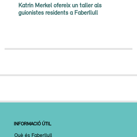
Katrin Merkel ofereix un taller als
guionistes residents a Faberllull
INFORMACIÓ ÚTIL
Què és Faberllull